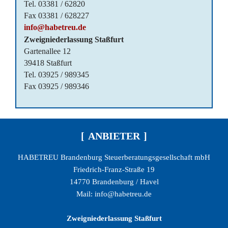
Tel. 03381 / 62820
Fax 03381 / 628227
info@habetreu.de
Zweigniederlassung Staßfurt
Gartenallee 12
39418 Staßfurt
Tel. 03925 / 989345
Fax 03925 / 989346
ANBIETER
HABETREU Brandenburg Steuerberatungsgesellschaft mbH
Friedrich-Franz-Straße 19
14770 Brandenburg / Havel
Mail: info@habetreu.de
Zweigniederlassung Staßfurt